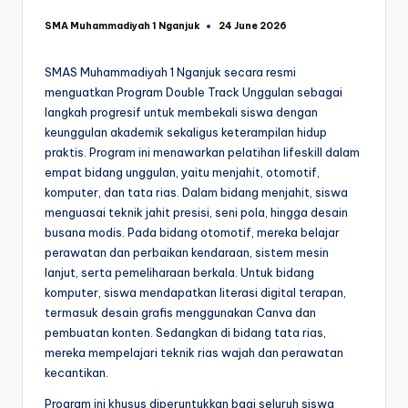
SMA Muhammadiyah 1 Nganjuk
24 June 2026
Posted
by
SMAS Muhammadiyah 1 Nganjuk secara resmi
menguatkan Program Double Track Unggulan sebagai
langkah progresif untuk membekali siswa dengan
keunggulan akademik sekaligus keterampilan hidup
praktis. Program ini menawarkan pelatihan lifeskill dalam
empat bidang unggulan, yaitu menjahit, otomotif,
komputer, dan tata rias. Dalam bidang menjahit, siswa
menguasai teknik jahit presisi, seni pola, hingga desain
busana modis. Pada bidang otomotif, mereka belajar
perawatan dan perbaikan kendaraan, sistem mesin
lanjut, serta pemeliharaan berkala. Untuk bidang
komputer, siswa mendapatkan literasi digital terapan,
termasuk desain grafis menggunakan Canva dan
pembuatan konten. Sedangkan di bidang tata rias,
mereka mempelajari teknik rias wajah dan perawatan
kecantikan.
Program ini khusus diperuntukkan bagi seluruh siswa