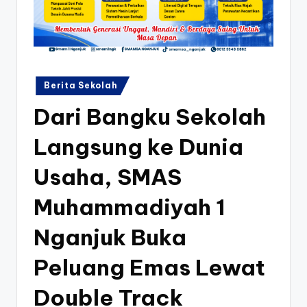
k
Posted
Berita Sekolah
in
Dari Bangku Sekolah
Langsung ke Dunia
Usaha, SMAS
Muhammadiyah 1
Nganjuk Buka
Peluang Emas Lewat
Double Track