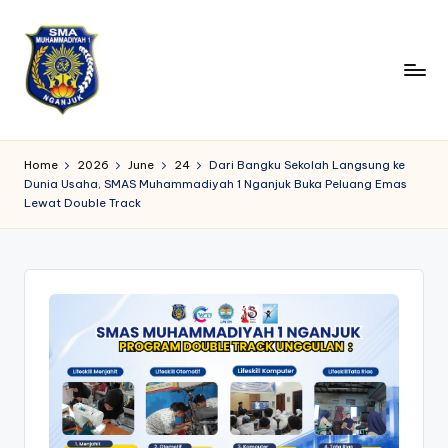
Skip
to
content
S
Belajar
dengan
M
Home
2026
June
24
Dari Bangku Sekolah Langsung ke
Ilmu,
Dunia Usaha, SMAS Muhammadiyah 1 Nganjuk Buka Peluang Emas
A
Tumbuh
Lewat Double Track
dengan
M
Akhlak
1
N
g
a
nj
u