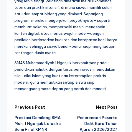
yang lebih tinggi. Pelatihan diberikan melalui kombinasi
teori dan praktik intensif, di mana siswa memilih salah
satu dari empat bidang yang diminati. Sepanjang
program, mereka mengerjakan proyek nyata—seperti
membuat pakaian, memperbaiki mesin, mendesain
konten digital, atau merias wajah model—dengan
penilaian berdasarkan kualitas dan ketepatan hasil karya
mereka, sehingga siswa benar-benar siap menghadapi
tantangan dunia nyata.
SMAS Muhammadiyah 1 Nganjuk berkomitmen pada
pendidikan holistik dengan terus berinovasi memadukan
nilai-nilai Islam yang kuat dan keterampilan praktis
modern, guna memastikan setiap siswa siap
menyongsong masa depan yang cerah dan mandiri.
Post
Previous Post
Next Post
Prestasi Gemilang SMA
Penerimaan Peserta
navigation
Muh. 1 Nganjuk Lolos ke
Didik Baru Tahun
Semi Final KMNR
Ajaran 2026/2027