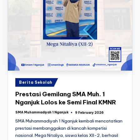
Posted
Berita Sekolah
in
Prestasi Gemilang SMA Muh. 1
Nganjuk Lolos ke Semi Final KMNR
SMA Muhammadiyah 1 Nganjuk
9 February 2026
Posted
by
SMA Muhammadiyah 1 Nganjuk kembali mencatatkan
prestasi membanggakan di kancah kompetisi
nasional. Mega Nitaliya, siswa kelas XII-2, berhasil