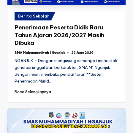
Posted
Berita Sekolah
in
Penerimaan Peserta Didik Baru
Tahun Ajaran 2026/2027 Masih
Dibuka
SMA Muhammadiyah 1 Nganjuk
26 June 2026
Posted
by
NGANJUK – Dengan mengusung semangat mencetak
generasi unggul dan berkarakter, SMA M1 Nganjuk
dengan resmi membuka pendaftaran **Sistem
Penerimaan Murid…
Baca Selengkapnya