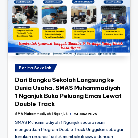
Posted
Berita Sekolah
in
Dari Bangku Sekolah Langsung ke
Dunia Usaha, SMAS Muhammadiyah
1 Nganjuk Buka Peluang Emas Lewat
Double Track
SMA Muhammadiyah 1 Nganjuk
24 June 2026
Posted
by
SMAS Muhammadiyah 1 Nganjuk secara resmi
menguatkan Program Double Track Unggulan sebagai
langkah progresif untuk membekali siswa dengan