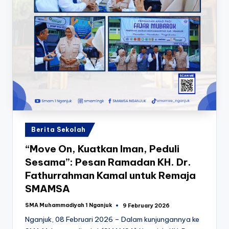
Posted
Berita Sekolah
in
“Move On, Kuatkan Iman, Peduli
Sesama”: Pesan Ramadan KH. Dr.
Fathurrahman Kamal untuk Remaja
SMAMSA
SMA Muhammadiyah 1 Nganjuk
9 February 2026
Posted
by
Nganjuk, 08 Februari 2026 – Dalam kunjungannya ke