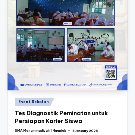
Posted
Event Sekolah
in
Tes Diagnostik Peminatan untuk
Persiapan Karier Siswa
SMA Muhammadiyah 1 Nganjuk
8 January 2026
Posted