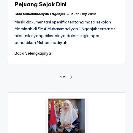
Pejuang Sejak Dini
SMA Muhammadiyah 1 Nganjuk
5 January 2026
Posted
by
Meski dokumentasi spesifik tentang masa sekolah
Marsinah di SMA Muhammadiyah 1 Nganjuk terbatas,
nilai-nilai yang dikenalnya dalam lingkungan
pendidikan Muhammadiyah…
Baca Selengkapnya
Posts
1
2
NEXT
PAGE
pagination