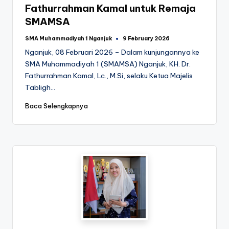
Fathurrahman Kamal untuk Remaja
SMAMSA
SMA Muhammadiyah 1 Nganjuk
9 February 2026
Posted
by
Nganjuk, 08 Februari 2026 – Dalam kunjungannya ke
SMA Muhammadiyah 1 (SMAMSA) Nganjuk, KH. Dr.
Fathurrahman Kamal, Lc., M.Si, selaku Ketua Majelis
Tabligh…
Baca Selengkapnya