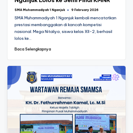
Nganjuk Lolos ke Semi Final KMNR
SMA Muhammadiyah 1 Nganjuk
9 February 2026
Posted
by
SMA Muhammadiyah 1 Nganjuk kembali mencatatkan
prestasi membanggakan di kancah kompetisi
nasional. Mega Nitaliya, siswa kelas XII-2, berhasil
lolos ke…
Baca Selengkapnya