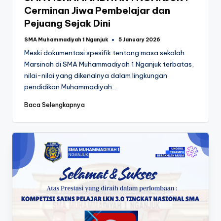
Cerminan Jiwa Pembelajar dan
Pejuang Sejak Dini
SMA Muhammadiyah 1 Nganjuk
5 January 2026
Posted
by
Meski dokumentasi spesifik tentang masa sekolah
Marsinah di SMA Muhammadiyah 1 Nganjuk terbatas,
nilai-nilai yang dikenalnya dalam lingkungan
pendidikan Muhammadiyah…
Baca Selengkapnya