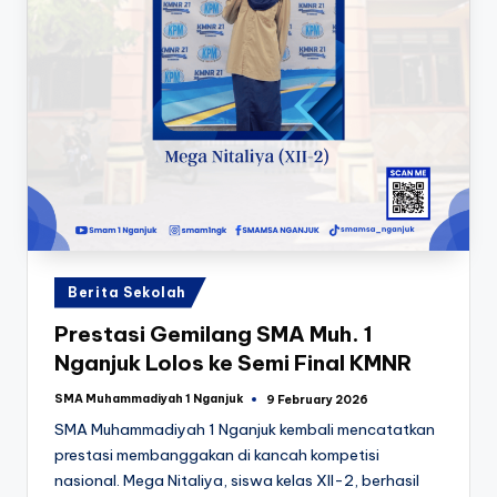
Posted
Berita Sekolah
in
Prestasi Gemilang SMA Muh. 1
Nganjuk Lolos ke Semi Final KMNR
SMA Muhammadiyah 1 Nganjuk
9 February 2026
Posted
by
SMA Muhammadiyah 1 Nganjuk kembali mencatatkan
prestasi membanggakan di kancah kompetisi
nasional. Mega Nitaliya, siswa kelas XII-2, berhasil