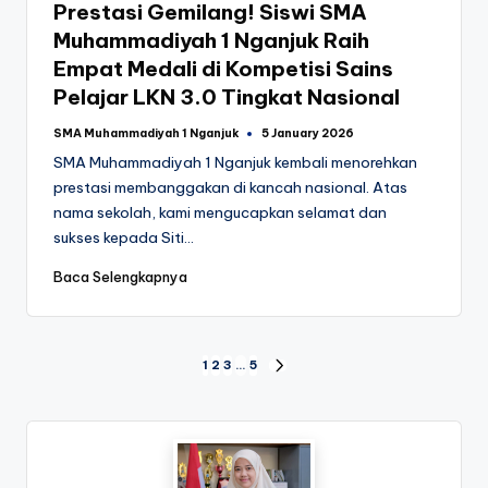
Prestasi Gemilang! Siswi SMA
Muhammadiyah 1 Nganjuk Raih
Empat Medali di Kompetisi Sains
Pelajar LKN 3.0 Tingkat Nasional
SMA Muhammadiyah 1 Nganjuk
5 January 2026
Posted
by
SMA Muhammadiyah 1 Nganjuk kembali menorehkan
prestasi membanggakan di kancah nasional. Atas
nama sekolah, kami mengucapkan selamat dan
sukses kepada Siti…
Baca Selengkapnya
Posts
1
2
3
…
5
NEXT
PAGE
pagination