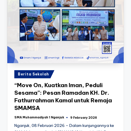
Posted
Berita Sekolah
in
“Move On, Kuatkan Iman, Peduli
Sesama”: Pesan Ramadan KH. Dr.
Fathurrahman Kamal untuk Remaja
SMAMSA
SMA Muhammadiyah 1 Nganjuk
9 February 2026
Posted
by
Nganjuk, 08 Februari 2026 – Dalam kunjungannya ke