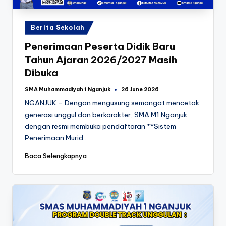
Posted
Berita Sekolah
in
Penerimaan Peserta Didik Baru
Tahun Ajaran 2026/2027 Masih
Dibuka
SMA Muhammadiyah 1 Nganjuk
26 June 2026
Posted
by
NGANJUK – Dengan mengusung semangat mencetak
generasi unggul dan berkarakter, SMA M1 Nganjuk
dengan resmi membuka pendaftaran **Sistem
Penerimaan Murid…
Baca Selengkapnya