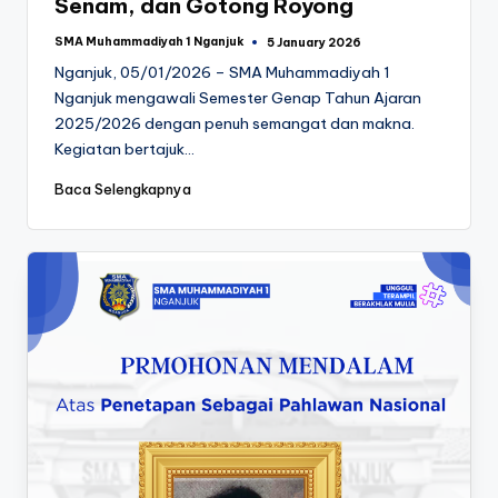
Senam, dan Gotong Royong
SMA Muhammadiyah 1 Nganjuk
5 January 2026
Posted
by
Nganjuk, 05/01/2026 – SMA Muhammadiyah 1
Nganjuk mengawali Semester Genap Tahun Ajaran
2025/2026 dengan penuh semangat dan makna.
Kegiatan bertajuk…
Baca Selengkapnya