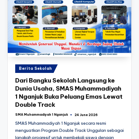
Posted
Berita Sekolah
in
Dari Bangku Sekolah Langsung ke
Dunia Usaha, SMAS Muhammadiyah
1 Nganjuk Buka Peluang Emas Lewat
Double Track
SMA Muhammadiyah 1 Nganjuk
24 June 2026
Posted
by
SMAS Muhammadiyah 1 Nganjuk secara resmi
menguatkan Program Double Track Unggulan sebagai
langkah progresif untuk membekali siswa dengan