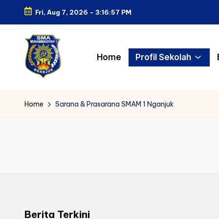
Fri, Aug 7, 2026
-
3:16:58 PM
Skip
to
content
Home
Profil Sekolah
S
Belajar
dengan
M
Home
Sarana & Prasarana SMAM 1 Nganjuk
Ilmu,
A
Tumbuh
dengan
M
Akhlak
1
N
g
Berita Terkini