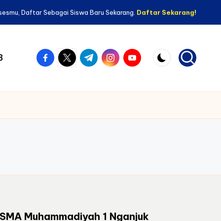
sesmu, Daftar Sebagai Siswa Baru Sekarang.
Daftar Sekarang!
facebook.com
twitter.com
t.me
instagram.com
youtube.com
B
SMA Muhammadiyah 1 Nganjuk