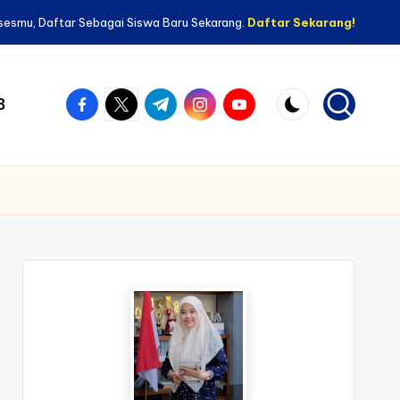
sesmu, Daftar Sebagai Siswa Baru Sekarang.
Daftar Sekarang!
facebook.com
twitter.com
t.me
instagram.com
youtube.com
B