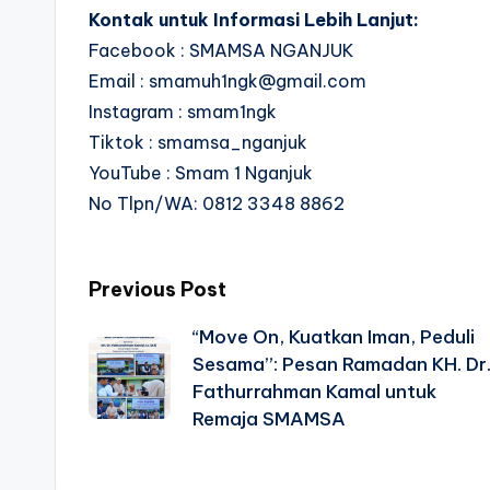
Kontak untuk Informasi Lebih Lanjut:
Facebook : SMAMSA NGANJUK
Email : smamuh1ngk@gmail.com
Instagram : smam1ngk
Tiktok : smamsa_nganjuk
YouTube : Smam 1 Nganjuk
No Tlpn/WA: 0812 3348 8862
Post
Previous Post
“Move On, Kuatkan Iman, Peduli
navigation
Sesama”: Pesan Ramadan KH. Dr
Fathurrahman Kamal untuk
Remaja SMAMSA