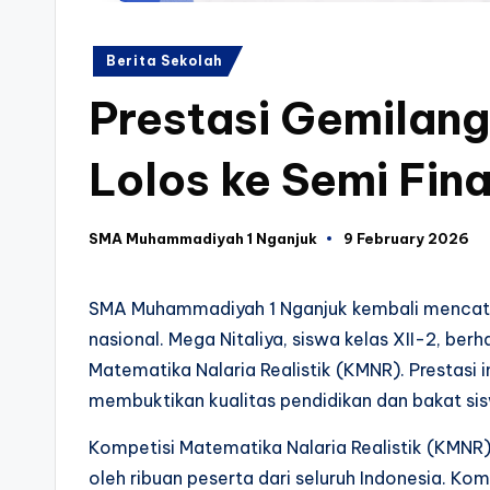
Posted
Berita Sekolah
in
Prestasi Gemilang
Lolos ke Semi Fin
SMA Muhammadiyah 1 Nganjuk
9 February 2026
Posted
by
SMA Muhammadiyah 1 Nganjuk kembali mencata
nasional. Mega Nitaliya, siswa kelas XII-2, berh
Matematika Nalaria Realistik (KMNR). Prestasi 
membuktikan kualitas pendidikan dan bakat sis
Kompetisi Matematika Nalaria Realistik (KMNR)
oleh ribuan peserta dari seluruh Indonesia. Kom