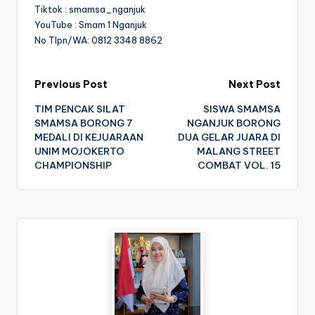
Tiktok : smamsa_nganjuk
YouTube : Smam 1 Nganjuk
No Tlpn/WA: 0812 3348 8862
Post
Previous Post
Next Post
TIM PENCAK SILAT
SISWA SMAMSA
navigation
SMAMSA BORONG 7
NGANJUK BORONG
MEDALI DI KEJUARAAN
DUA GELAR JUARA DI
UNIM MOJOKERTO
MALANG STREET
CHAMPIONSHIP
COMBAT VOL. 15