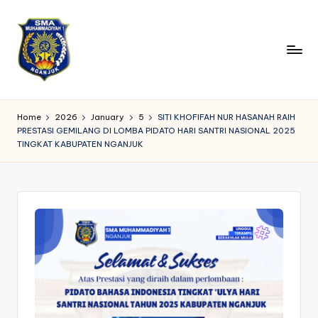
Skip
to
content
S
Belajar
dengan
M
Home
2026
January
5
SITI KHOFIFAH NUR HASANAH RAIH
Ilmu,
PRESTASI GEMILANG DI LOMBA PIDATO HARI SANTRI NASIONAL 2025
A
Tumbuh
TINGKAT KABUPATEN NGANJUK
dengan
M
Akhlak
1
N
g
a
nj
u