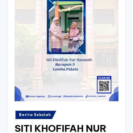
k
Posted
Berita Sekolah
in
SITI KHOFIFAH NUR