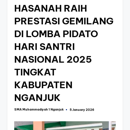
HASANAH RAIH
PRESTASI GEMILANG
DI LOMBA PIDATO
HARI SANTRI
NASIONAL 2025
TINGKAT
KABUPATEN
NGANJUK
SMA Muhammadiyah 1 Nganjuk
5 January 2026
Posted
by