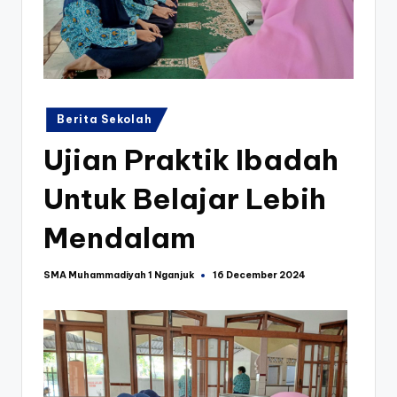
k
Posted
Berita Sekolah
in
Ujian Praktik Ibadah
Untuk Belajar Lebih
Mendalam
SMA Muhammadiyah 1 Nganjuk
16 December 2024
Posted
by