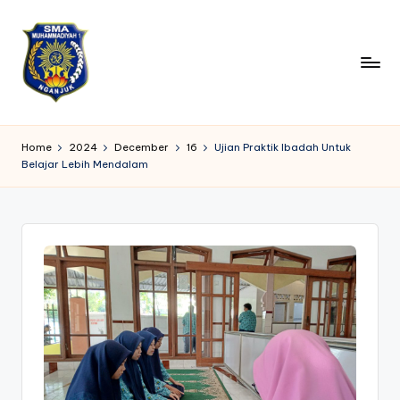
Skip
to
content
S
Belajar
dengan
M
Home
2024
December
16
Ujian Praktik Ibadah Untuk
Ilmu,
Belajar Lebih Mendalam
A
Tumbuh
dengan
M
Akhlak
1
N
g
a
nj
u