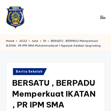
Skip
to
content
S
Belajar
dengan
M
Home
2022
June
19
BERSATU , BERPADU Memperkuat
Ilmu,
IKATAN , PR IPM SMA Muhammadiyah 1 Nganjuk Adakan Upgrading
A
Tumbuh
dengan
M
Akhlak
1
Posted
N
Berita Sekolah
in
BERSATU , BERPADU
g
a
Memperkuat IKATAN
nj
, PR IPM SMA
u