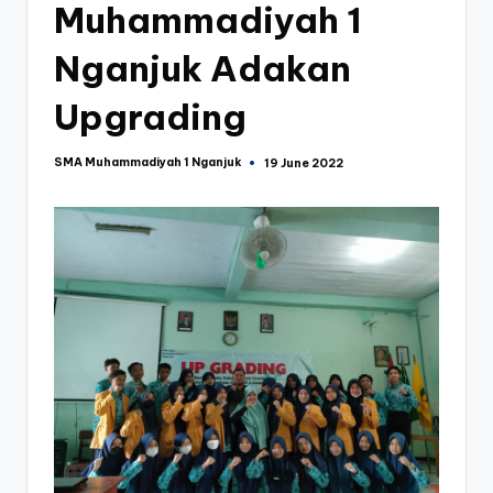
Muhammadiyah 1
k
Nganjuk Adakan
Upgrading
SMA Muhammadiyah 1 Nganjuk
19 June 2022
Posted
by