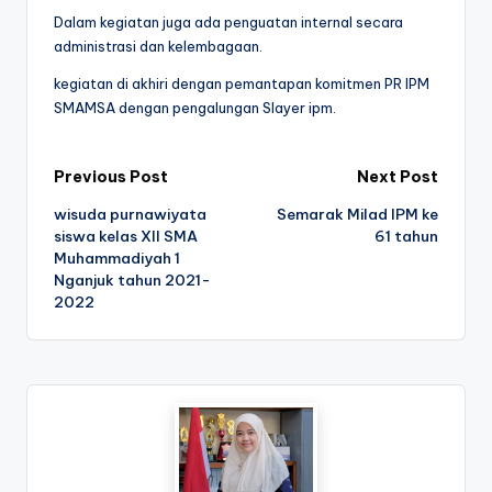
Dalam kegiatan juga ada penguatan internal secara
administrasi dan kelembagaan.
kegiatan di akhiri dengan pemantapan komitmen PR IPM
SMAMSA dengan pengalungan Slayer ipm.
Post
Previous Post
Next Post
wisuda purnawiyata
Semarak Milad IPM ke
navigation
siswa kelas XII SMA
61 tahun
Muhammadiyah 1
Nganjuk tahun 2021-
2022