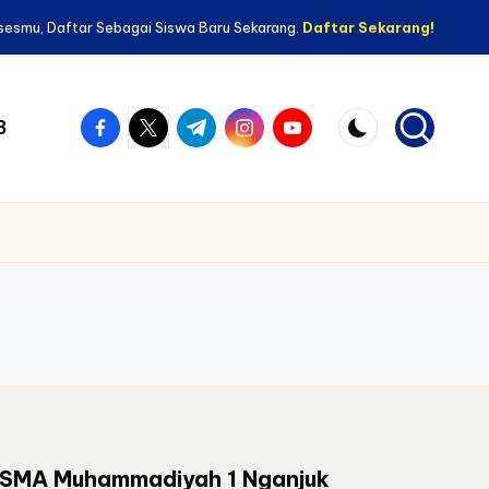
sesmu, Daftar Sebagai Siswa Baru Sekarang.
Daftar Sekarang!
facebook.com
twitter.com
t.me
instagram.com
youtube.com
B
SMA Muhammadiyah 1 Nganjuk