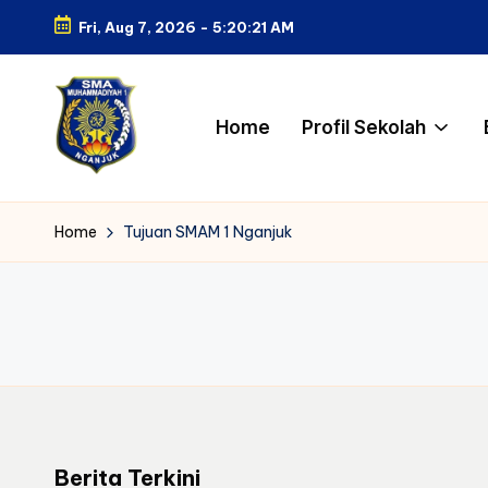
Fri, Aug 7, 2026
-
5:20:21 AM
Skip
to
content
Home
Profil Sekolah
S
Belajar
dengan
M
Home
Tujuan SMAM 1 Nganjuk
Ilmu,
A
Tumbuh
dengan
M
Akhlak
1
N
g
Berita Terkini